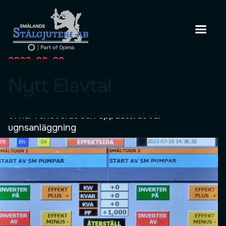
2023-08-09
Nytt Elavtal
Vi har renoverat och uppdaterat vår
ugnsanläggning