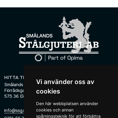
HITTA TILL OSS
NAVIGERING
Vi använder oss av
Smålands Stålgjuteri AB
Hem
cookies
Förrådsgatan 7
Om oss
575 36 Eksjö
Miljö
Den här webbplatsen använder
Skalformning
cookies och annan
info@ssg.nu
spårningsteknik för att förbättra
Gjutdesign