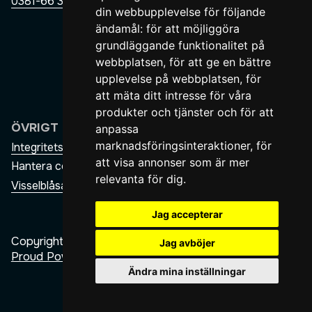
0381-66 32 50
din webbupplevelse för följande
Referenser
ändamål:
för att möjliggöra
Karriär
grundläggande funktionalitet på
Nyheter
webbplatsen
,
för att ge en bättre
upplevelse på webbplatsen
,
för
Kontakta oss
att mäta ditt intresse för våra
produkter och tjänster och för att
ÖVRIGT
SOCIALA MEDIER
anpassa
marknadsföringsinteraktioner
,
för
LinkedIn
Integritetspolicy
att visa annonser som är mer
Hantera cookies
Facebook
relevanta för dig
.
Visselblåsarfunktion
Jag accepterar
Copyright © Smålands Stålgjuteri AB. Designed by
Jag avböjer
Proud Power Agency
.
Ändra mina inställningar