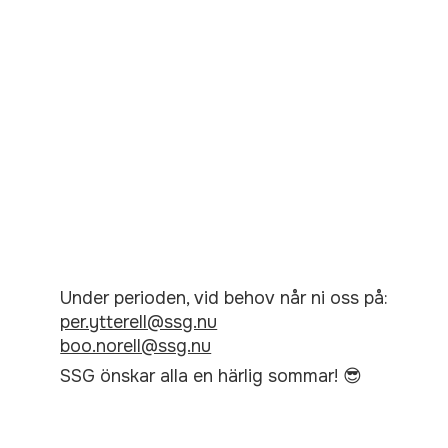
Under perioden, vid behov når ni oss på:
per.ytterell@ssg.nu
boo.norell@ssg.nu
SSG önskar alla en härlig sommar! 😎